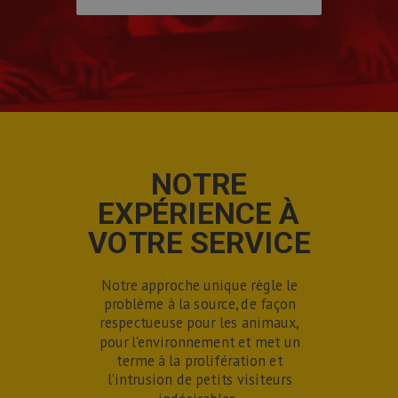
NOTRE
EXPÉRIENCE À
VOTRE SERVICE
Notre approche unique règle le
problème à la source, de façon
respectueuse pour les animaux,
pour l'environnement et met un
terme à la prolifération et
l'intrusion de petits visiteurs