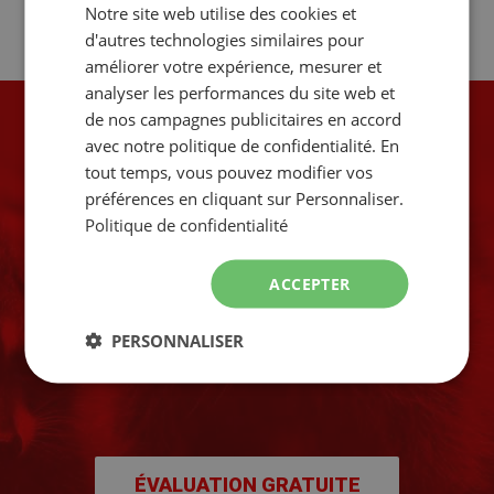
Notre site web utilise des cookies et
FRENCH
d'autres technologies similaires pour
ENGLISH
améliorer votre expérience, mesurer et
analyser les performances du site web et
de nos campagnes publicitaires en accord
avec notre politique de confidentialité. En
tout temps, vous pouvez modifier vos
préférences en cliquant sur Personnaliser.
AGISSEZ
Politique de confidentialité
RAPIDEMENT!
ACCEPTER
Avant qu'ils
s'installent dans
PERSONNALISER
votre maison.
ÉVALUATION GRATUITE